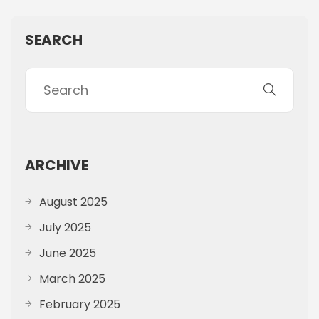
SEARCH
ARCHIVE
August 2025
July 2025
June 2025
March 2025
February 2025