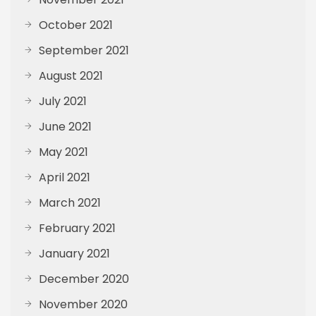
October 2021
September 2021
August 2021
July 2021
June 2021
May 2021
April 2021
March 2021
February 2021
January 2021
December 2020
November 2020