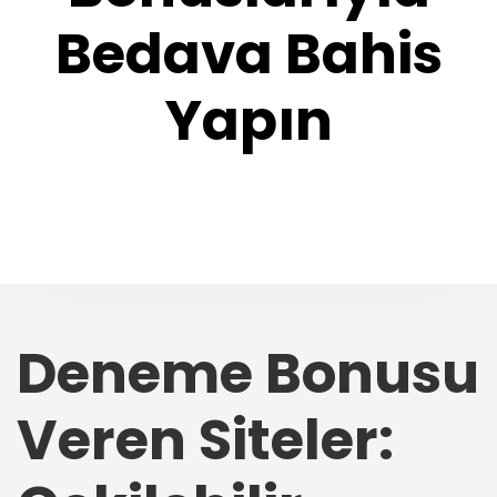
Bedava Bahis
Yapın
Deneme Bonusu
Veren Siteler: