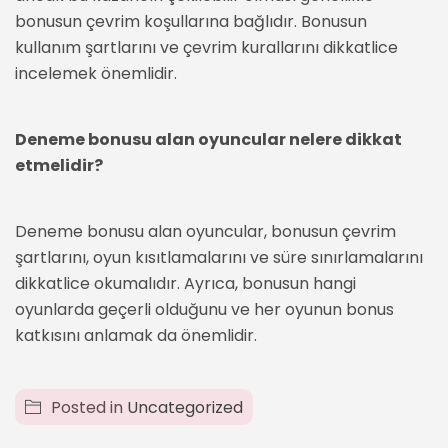
bonusun çevrim koşullarına bağlıdır. Bonusun
kullanım şartlarını ve çevrim kurallarını dikkatlice
incelemek önemlidir.
Deneme bonusu alan oyuncular nelere dikkat
etmelidir?
Deneme bonusu alan oyuncular, bonusun çevrim
şartlarını, oyun kısıtlamalarını ve süre sınırlamalarını
dikkatlice okumalıdır. Ayrıca, bonusun hangi
oyunlarda geçerli olduğunu ve her oyunun bonus
katkısını anlamak da önemlidir.
Posted in
Uncategorized