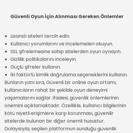
Güvenli Oyun İçin Alınması Gereken Önlemler
Lisanslı siteleri tercih edin.
Kullanıcı yorumlarını ve incelemeleri okuyun.
SSL şifrelemesine sahip sitelerden oyun oynayın.
Gizlilik politikalarını inceleyin.
Güçlü şifreler kullanın.
İki faktörlü kimlik doğrulama seçeneklerini kullanın.
Bunların yanı sıra, Güvenli bir online oyun ortamı,
kullanıcıların rahat bir şekilde oyun deneyimi
yaşamalarını sağlar. ifadesi, güvenlik önlemlerinin
önemini açıklamaktadır. Özellikle, kullanıcı bilgilerinin
kötü niyetli erişimlere karşı korunması, güvenilir
sitelerde bulunan bir diğer önemli husustur.
Dolayısıyla, seçilen platformun sunduğu güvenlik