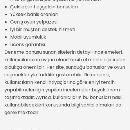
Çekilebilir hoşgeldin bonusları
Yüksek bahis oranları
Geniş oyun yelpazesi
İyi bir müşteri destek hizmeti
Mobil uyumluluk
Licens garantisi
Deneme bonusu sunan sitelerin detaylı incelemeleri,
kullanıcıların en uygun olanı tercih etmeleri açısından
oldukça önemlidir. Her site, sunduğu bonuslar ve oyun
seçenekleriyle farklılık gösterebilir. Bu nedenle,
kullanıcıların kendi ihtiyaçlarına göre en iyi tercihi
yapabilmeleri için yapılan incelemeler büyük önem
taşımaktadır. Ayrıca, kullanıcıların bu bonusları nasıl
kullanabilecekleri konusunda bilgi sahibi olmaları da
gerekmektedir.