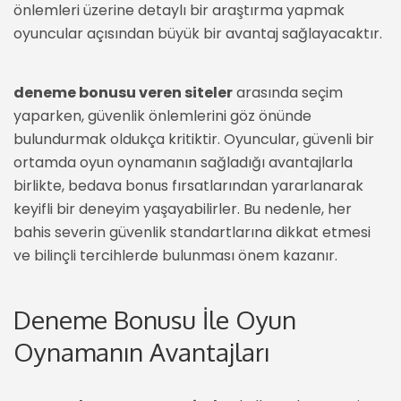
önlemleri üzerine detaylı bir araştırma yapmak
oyuncular açısından büyük bir avantaj sağlayacaktır.
deneme bonusu veren siteler
arasında seçim
yaparken, güvenlik önlemlerini göz önünde
bulundurmak oldukça kritiktir. Oyuncular, güvenli bir
ortamda oyun oynamanın sağladığı avantajlarla
birlikte, bedava bonus fırsatlarından yararlanarak
keyifli bir deneyim yaşayabilirler. Bu nedenle, her
bahis severin güvenlik standartlarına dikkat etmesi
ve bilinçli tercihlerde bulunması önem kazanır.
Deneme Bonusu İle Oyun
Oynamanın Avantajları