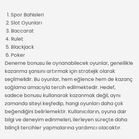
Spor Bahisleri
Slot Oyunları
Baccarat
Rulet
Blackjack
Poker
Deneme bonusu ile oynanabilecek oyunlar, genellikle
kazanma şansını artırmak için stratejik olarak
seçilmelidir. Bu oyunlar, hem eğlence hem de kazanç
sağlama amacıyla tercih edilmektedir. Hedef,
sadece bonusu kullanarak kazanmak değil, aynı
zamanda siteyi keşfedip, hangi oyunları daha çok
beğendiğini belirlemektir. Kullanıcıların, oyuna dair
bilgi ve deneyim edinmeleri, ilerleyen süreçte daha
bilinçli tercihler yapmalarına yardımcı olacaktır.