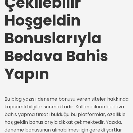
Çekilebilir
Hoşgeldin
Bonuslarıyla
Bedava Bahis
Yapın
Bu blog yazısı, deneme bonusu veren siteler hakkında
kapsamlı bilgiler sunmaktadır. Kullanıcıların bedava
bahis yapma fırsatı bulduğu bu platformlar, özellikle
hoş geldin bonuslarıyla dikkat çekmektedir. Yazıda,
deneme bonusunun alınabilmesi için gerekli şartlar