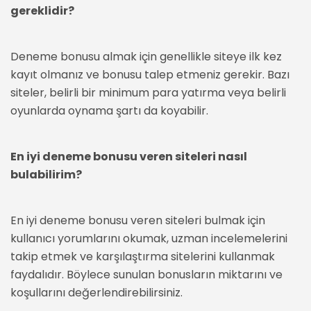
gereklidir?
Deneme bonusu almak için genellikle siteye ilk kez
kayıt olmanız ve bonusu talep etmeniz gerekir. Bazı
siteler, belirli bir minimum para yatırma veya belirli
oyunlarda oynama şartı da koyabilir.
En iyi deneme bonusu veren siteleri nasıl
bulabilirim?
En iyi deneme bonusu veren siteleri bulmak için
kullanıcı yorumlarını okumak, uzman incelemelerini
takip etmek ve karşılaştırma sitelerini kullanmak
faydalıdır. Böylece sunulan bonusların miktarını ve
koşullarını değerlendirebilirsiniz.