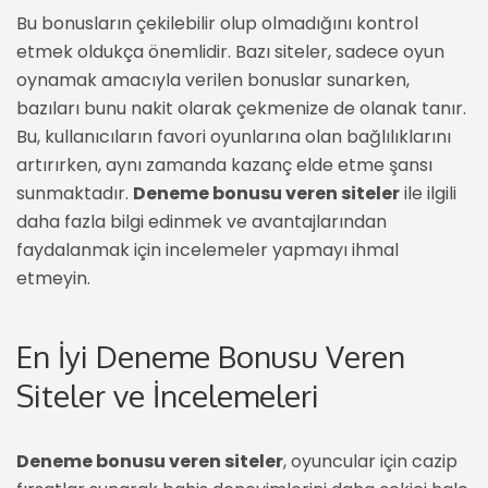
Bu bonusların çekilebilir olup olmadığını kontrol
etmek oldukça önemlidir. Bazı siteler, sadece oyun
oynamak amacıyla verilen bonuslar sunarken,
bazıları bunu nakit olarak çekmenize de olanak tanır.
Bu, kullanıcıların favori oyunlarına olan bağlılıklarını
artırırken, aynı zamanda kazanç elde etme şansı
sunmaktadır.
Deneme bonusu veren siteler
ile ilgili
daha fazla bilgi edinmek ve avantajlarından
faydalanmak için incelemeler yapmayı ihmal
etmeyin.
En İyi Deneme Bonusu Veren
Siteler ve İncelemeleri
Deneme bonusu veren siteler
, oyuncular için cazip