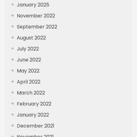
January 2025
November 2022
September 2022
August 2022
July 2022
June 2022
May 2022
April 2022
March 2022
February 2022
January 2022
December 2021
November 2021