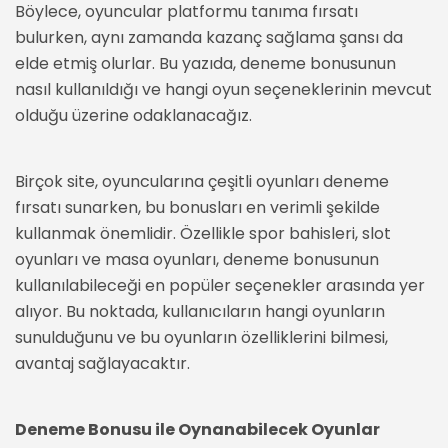
Böylece, oyuncular platformu tanıma fırsatı
bulurken, aynı zamanda kazanç sağlama şansı da
elde etmiş olurlar. Bu yazıda, deneme bonusunun
nasıl kullanıldığı ve hangi oyun seçeneklerinin mevcut
olduğu üzerine odaklanacağız.
Birçok site, oyuncularına çeşitli oyunları deneme
fırsatı sunarken, bu bonusları en verimli şekilde
kullanmak önemlidir. Özellikle spor bahisleri, slot
oyunları ve masa oyunları, deneme bonusunun
kullanılabileceği en popüler seçenekler arasında yer
alıyor. Bu noktada, kullanıcıların hangi oyunların
sunulduğunu ve bu oyunların özelliklerini bilmesi,
avantaj sağlayacaktır.
Deneme Bonusu ile Oynanabilecek Oyunlar