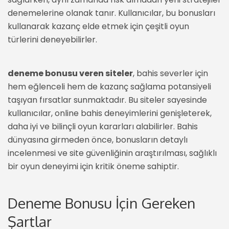
denemelerine olanak tanır. Kullanıcılar, bu bonusları
kullanarak kazanç elde etmek için çeşitli oyun
türlerini deneyebilirler.
deneme bonusu veren siteler
, bahis severler için
hem eğlenceli hem de kazanç sağlama potansiyeli
taşıyan fırsatlar sunmaktadır. Bu siteler sayesinde
kullanıcılar, online bahis deneyimlerini genişleterek,
daha iyi ve bilinçli oyun kararları alabilirler. Bahis
dünyasına girmeden önce, bonusların detaylı
incelenmesi ve site güvenliğinin araştırılması, sağlıklı
bir oyun deneyimi için kritik öneme sahiptir.
Deneme Bonusu İçin Gereken
Şartlar