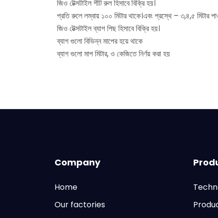
জিও টেক্সটাইল শীট রুল হিসাবে বিক্রি হয়।
প্রতি রুলে লম্বায় ১০০ মিটার থাকে।এবং প্রস্থে – ৩,৪,৫ মিটার পা
জিও টেক্সটাইল ব্যাগ পিছ হিসাবে বিক্রি হয়।
ব্যাগ গুলো বিভিন্ন মাপের হয়ে থাকে
ব্যাগ গুলো মাপ মিটার, ও কেজিতে নির্ণয় করা হয়
Company
Prod
Home
Techn
Our factories
Produ