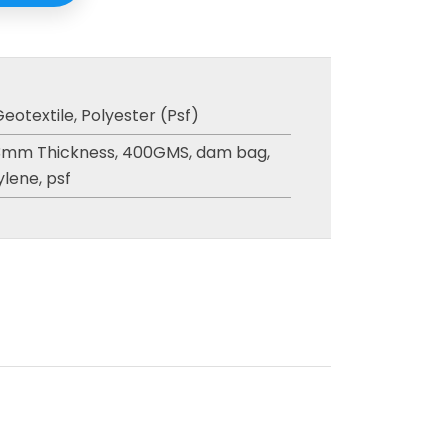
Geotextile
,
Polyester (Psf)
3mm Thickness
,
400GMS
,
dam bag
,
ylene
,
psf