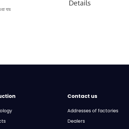
Details
ওয়া যায়
uction
Contact us
ology
Addresses of factories
cts
Dealers