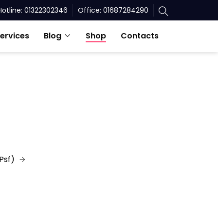
Hotline: 01322302346
Office: 01687284290
ervices
Blog
Shop
Contacts
Psf)