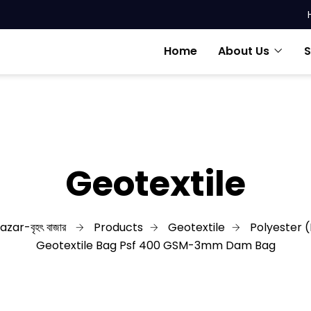
Home
About Us
S
Geotextile
azar-বৃহৎ বাজার
Products
Geotextile
Polyester (
Geotextile Bag Psf 400 GSM-3mm Dam Bag